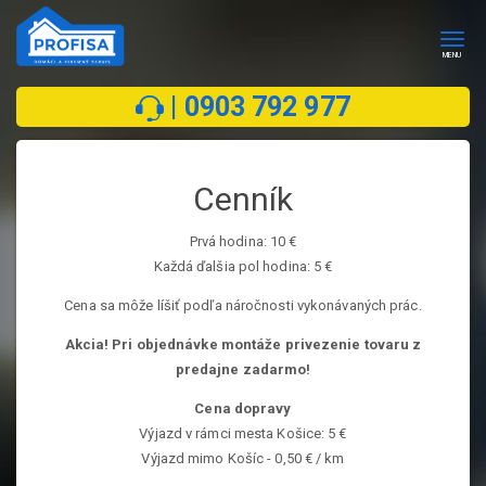
cenník | profisa.sk
Togg
MENU
navig
|
0903 792 977
Cenník
Prvá hodina: 10 €
Každá ďalšia pol hodina: 5 €
Cena sa môže líšiť podľa náročnosti vykonávaných prác.
Akcia! Pri objednávke montáže privezenie tovaru z
predajne zadarmo!
Cena dopravy
Výjazd v rámci mesta Košice: 5 €
Výjazd mimo Košíc - 0,50 € / km