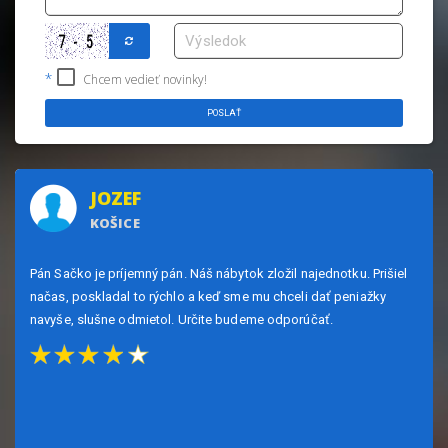
Chcem vedieť novinky!
POSLAŤ
JOZEF
KOŠICE
Pán Sačko je príjemný pán. Náš nábytok zložil najednotku. Prišiel
načas, poskladal to rýchlo a keď sme mu chceli dať peniažky
navyše, slušne odmietol. Určite budeme odporúčať.